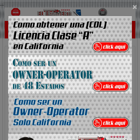
...
×