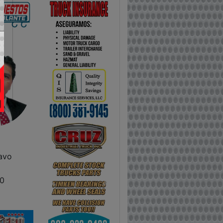
avo
0