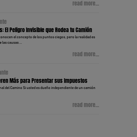
read more...
nte
: El Peligro Invisible que Rodea tu Camión
onocen el concepto de los puntos ciegos, pero la realidad es
 las causas ...
read more...
ante
peren Más para Presentar sus Impuestos
inal del Camino Si usted es dueño independiente de un camión
read more...