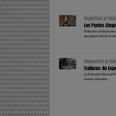
Seguridad al Vola
Los Puntos Ciegos
Todos los conductores c
que siguen siendo una de
Impuestos al Vol
Traileros: No Es
La Extensión No es el F
(owner-operator...