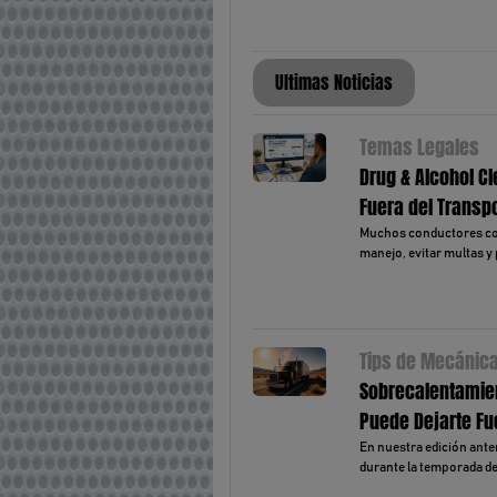
Ultimas Noticias
Temas Legales
Drug & Alcohol Cl
Fuera del Transp
Muchos conductores com
manejo, evitar multas y 
Tips de Mecánic
Sobrecalentamien
Puede Dejarte Fu
En nuestra edición ante
durante la temporada de 