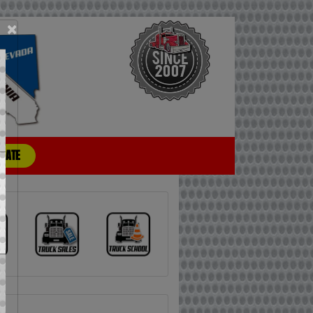
×
CIATE