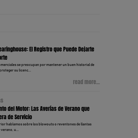
earinghouse: El Registro que Puede Dejarte
orte
erciales se preocupan por mantener un buen historial de
proteger su licenc...
read more...
as
to del Motor: Las Averías de Verano que
era de Servicio
rior hablamos sobre los blowouts o reventones de llantas
verano, u...