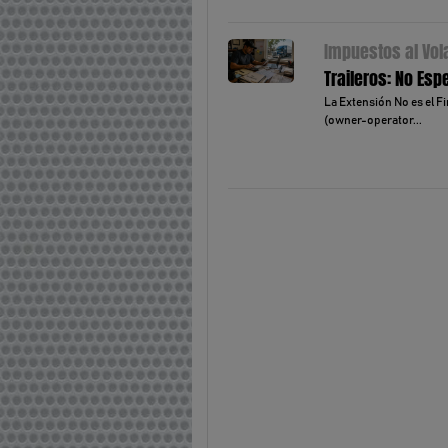
Impuestos al Vol
Traileros: No Es
La Extensión No es el F
(owner-operator...