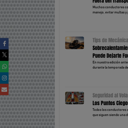
Fuera del Transp
Muchos conductores com
manejo, evitar multas y 
Tips de Mecánic
Sobrecalentamien
Puede Dejarte Fu
En nuestra edición ante
durante la temporada de 
Seguridad al Vola
Los Puntos Ciegos
Todos los conductores c
que siguen siendo una de