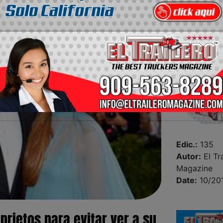
Edic.:
135
Autor:
El Tra
Magazine
Date:
10/20
prietos para evitar ver a su