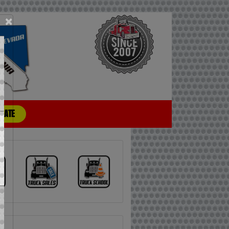
×
CIATE