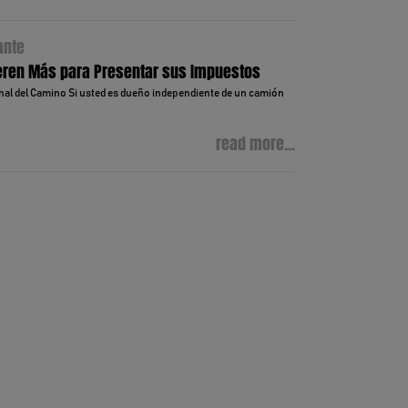
ante
peren Más para Presentar sus Impuestos
inal del Camino Si usted es dueño independiente de un camión
read more...