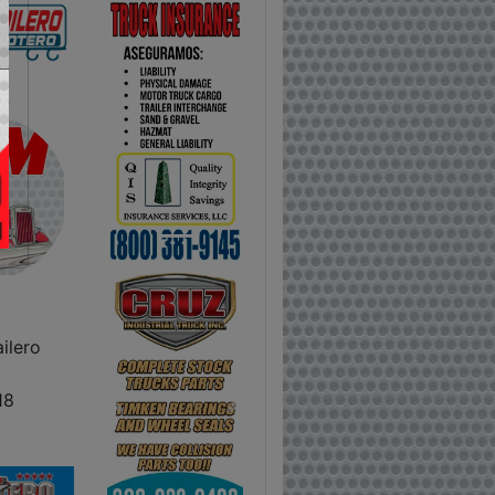
ilero
18