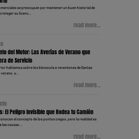
orte
erciales se preocupan por mantener un buen historial de
proteger su licenc...
read more...
as
to del Motor: Las Averías de Verano que
era de Servicio
rior hablamos sobre los blowouts o reventones de llantas
verano, u...
read more...
nte
: El Peligro Invisible que Rodea tu Camión
onocen el concepto de los puntos ciegos, pero la realidad es
 las causas ...
read more...