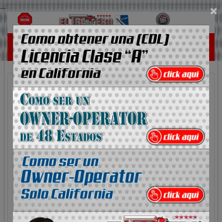
...
×