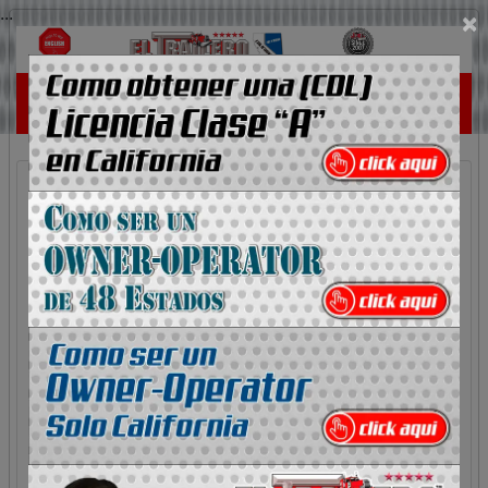
...
×